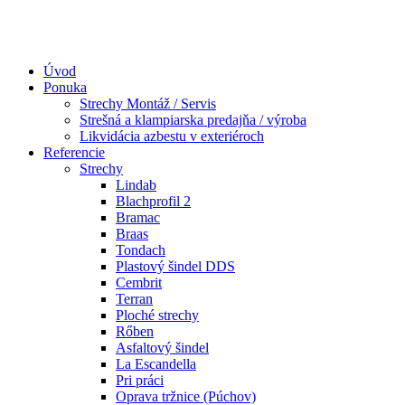
Úvod
Ponuka
Strechy Montáž / Servis
Strešná a klampiarska predajňa / výroba
Likvidácia azbestu v exteriéroch
Referencie
Strechy
Lindab​
Blachprofil 2
Bramac
Braas
Tondach
Plastový šindel DDS
Cembrit
Terran
Ploché strechy
Rőben
Asfaltový šindel
La Escandella
Pri práci
Oprava tržnice (Púchov)