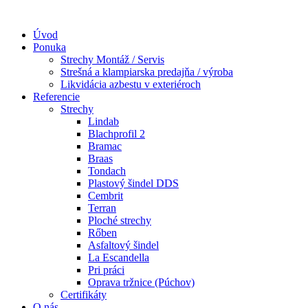
Preskočiť
na
Úvod
obsah
Ponuka
Strechy Montáž / Servis
Strešná a klampiarska predajňa / výroba
Likvidácia azbestu v exteriéroch
Referencie
Strechy
Lindab​
Blachprofil 2
Bramac
Braas
Tondach
Plastový šindel DDS
Cembrit
Terran
Ploché strechy
Rőben
Asfaltový šindel
La Escandella
Pri práci
Oprava tržnice (Púchov)
Certifikáty
O nás