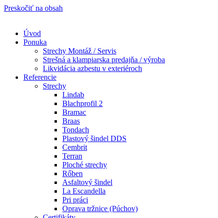
Preskočiť na obsah
Úvod
Ponuka
Strechy Montáž / Servis
Strešná a klampiarska predajňa / výroba
Likvidácia azbestu v exteriéroch
Referencie
Strechy
Lindab​
Blachprofil 2
Bramac
Braas
Tondach
Plastový šindel DDS
Cembrit
Terran
Ploché strechy
Rőben
Asfaltový šindel
La Escandella
Pri práci
Oprava tržnice (Púchov)
Certifikáty