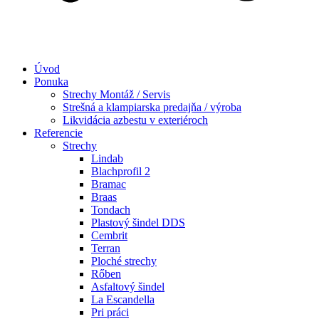
Úvod
Ponuka
Strechy Montáž / Servis
Strešná a klampiarska predajňa / výroba
Likvidácia azbestu v exteriéroch
Referencie
Strechy
Lindab​
Blachprofil 2
Bramac
Braas
Tondach
Plastový šindel DDS
Cembrit
Terran
Ploché strechy
Rőben
Asfaltový šindel
La Escandella
Pri práci