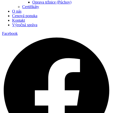
Oprava tržnice (Púchov)
Certifikáty
O nás
Cenová ponuka
Kontakt
Výročná správa
Facebook