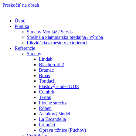
Preskočiť na obsah
Úvod
Ponuka
Strechy Montáž / Servis
Strešná a klampiarska predajňa / výroba
Likvidácia azbestu v exteriéroch
Referencie
Strechy
Lindab​
Blachprofil 2
Bramac
Braas
Tondach
Plastový šindel DDS
Cembrit
Terran
Ploché strechy
Rőben
Asfaltový šindel
La Escandella
Pri práci
Oprava tržnice (Púchov)
Certifikáty