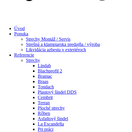
Úvod
Ponuka
Strechy Montáž / Servis
Strešná a klampiarska predajňa / výroba
Likvidácia azbestu v exteriéroch
Referencie
Strechy
Lindab​
Blachprofil 2
Bramac
Braas
Tondach
Plastový šindel DDS
Cembrit
Terran
Ploché strechy
Rőben
Asfaltový šindel
La Escandella
Pri práci