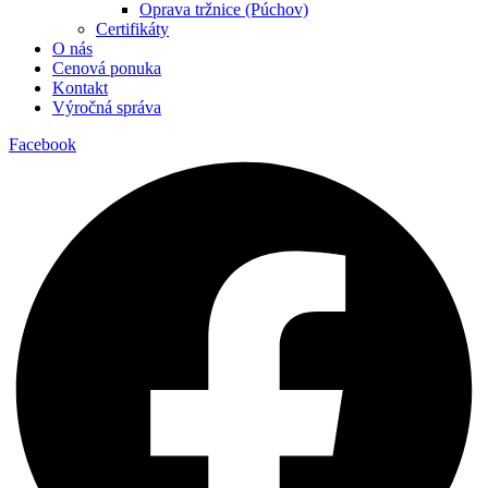
Oprava tržnice (Púchov)
Certifikáty
O nás
Cenová ponuka
Kontakt
Výročná správa
Facebook