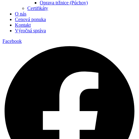
Oprava tržnice (Púchov)
Certifikáty
O nás
Cenová ponuka
Kontakt
Výročná správa
Facebook