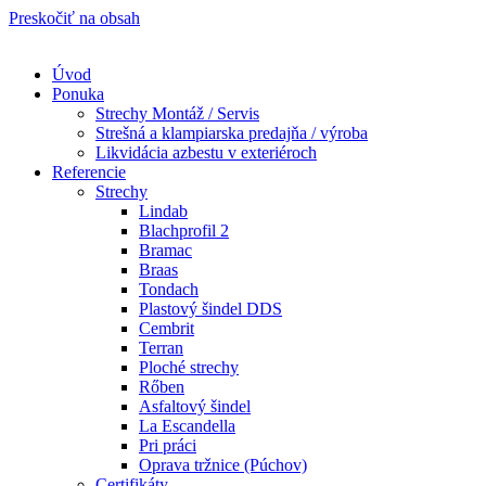
Preskočiť na obsah
Úvod
Ponuka
Strechy Montáž / Servis
Strešná a klampiarska predajňa / výroba
Likvidácia azbestu v exteriéroch
Referencie
Strechy
Lindab​
Blachprofil 2
Bramac
Braas
Tondach
Plastový šindel DDS
Cembrit
Terran
Ploché strechy
Rőben
Asfaltový šindel
La Escandella
Pri práci
Oprava tržnice (Púchov)
Certifikáty