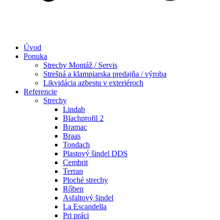
Úvod
Ponuka
Strechy Montáž / Servis
Strešná a klampiarska predajňa / výroba
Likvidácia azbestu v exteriéroch
Referencie
Strechy
Lindab​
Blachprofil 2
Bramac
Braas
Tondach
Plastový šindel DDS
Cembrit
Terran
Ploché strechy
Rőben
Asfaltový šindel
La Escandella
Pri práci